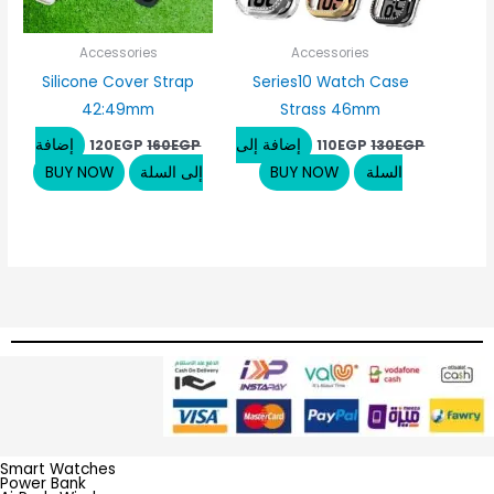
Accessories
Accessories
Silicone Cover Strap
Series10 Watch Case
42:49mm
Strass 46mm
إضافة إلى
إضافة
120
EGP
160
EGP
110
EGP
130
EGP
السلة
BUY NOW
إلى السلة
BUY NOW
Smart Watches
Power Bank