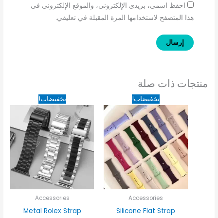
احفظ اسمي، بريدي الإلكتروني، والموقع الإلكتروني في
هذا المتصفح لاستخدامها المرة المقبلة في تعليقي.
منتجات ذات صلة
السعر
السعر
السعر
السعر
تخفيضات!
تخفيضات!
الأصلي
الحالي
الأصلي
الحالي
هو:
هو:
هو:
هو:
185EGP.
235EGP.
80EGP.
95EGP.
Accessories
Accessories
Metal Rolex Strap
Silicone Flat Strap