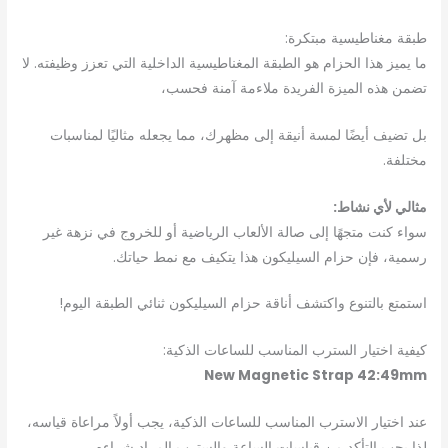
طبقة مغناطيسية مبتكرة:
ما يميز هذا الحزام هو الطبقة المغناطيسية الداخلية التي تعزز وظيفته. لا
تضمن هذه الميزة الفريدة ملاءمة آمنة فحسب،
بل تضيف أيضًا لمسة أنيقة إلى مظهرك، مما يجعله مثاليًا لمناسبات
مختلفة.
مثالي لأي نشاط:
سواء كنت متجهًا إلى صالة الألعاب الرياضية أو للخروج في نزهة غير
رسمية، فإن حزام السيليكون هذا يتكيف مع نمط حياتك.
استمتع بالتنوع واكتشف أناقة حزام السيليكون ثنائي الطبقة اليوم!
كيفية اختيار السترب المناسب للساعات الذكية:
New Magnetic Strap 42:49mm
عند اختيار الاسترب المناسب للساعات الذكية، يجب أولاً مراعاة قياسه،
لذا يجب التأكد من قياسات الساعة والسترب المراد شراءه.