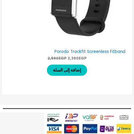
خ
ه
ه
و
و
ف
:
:
2
2
ض
,
,
3
5
9
9
0
0
E
E
G
G
Porodo Trackfit Screenless Fitband
P
P
.
.
2,590
EGP
2,390
EGP
إضافة إلى السلة