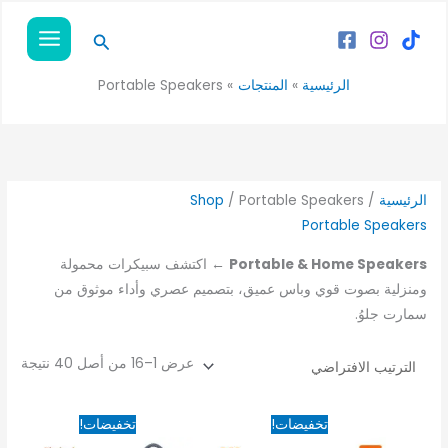
خطي
لى
البحث
لمحتوى
الرئيسية
المنتجات
Portable Speakers
الرئيسية
/
/ Portable Speakers
Shop
Portable Speakers
Portable & Home Speakers
← اكتشف سبيكرات محمولة
ومنزلية بصوت قوي وباس عميق، بتصميم عصري وأداء موثوق من
سمارت جلوُ.
عرض 1–16 من أصل 40 نتيجة
السعر
السعر
السعر
السعر
تخفيضات!
تخفيضات!
الأصلي
الحالي
الأصلي
الحالي