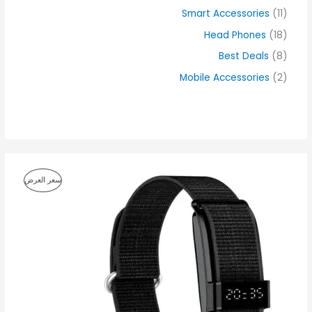
Smart Accessories
(11)
Head Phones
(18)
Best Deals
(8)
Mobile Accessories
(2)
ا
ا
م
سعر العرض
ل
ل
س
س
ن
ع
ع
ر
ر
ت
ا
ا
ل
ل
ج
أ
ح
ص
ا
م
ل
ل
ي
ي
خ
ه
ه
و
و