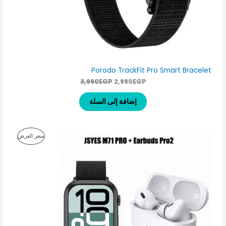
ف
:
:
2
3
ض
,
,
9
9
9
9
0
0
E
E
G
G
Porodo TrackFit Pro Smart Bracelet
P
P
.
.
3,990
EGP
2,990
EGP
إضافة إلى السلة
ا
ا
م
سعر العرض
ل
ل
س
س
ن
ع
ع
ر
ر
ت
ا
ا
ل
ل
ج
أ
ح
ص
ا
م
ل
ل
ي
ي
خ
ه
ه