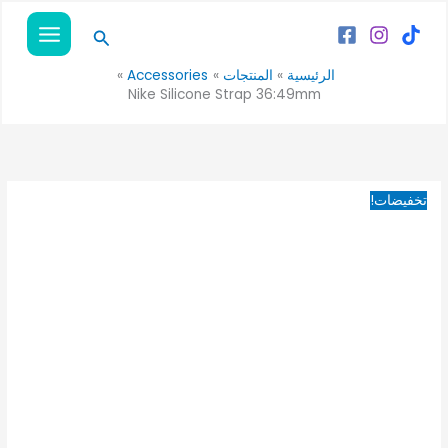
خطي
كمية
السعر
السعر
البحث
لى
Nike
الأصلي
الحالي
لمحتوى
Silicone
هو:
هو:
الرئيسية
المنتجات
Accessories
80EGP.
100EGP.
Strap
Nike Silicone Strap 36:49mm
36:49mm
تخفيضات!