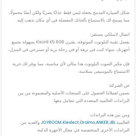
شكل السيارة المدمج يجعله ليس فقط جذابًا بصريًا ولكن أيضًا محمولًا،
مما يسمح لك بالاستمتاع بألحانك المفضلة في أي مكان تذهب إليه.
اتصال لاسلكي مستقر:
بفضل تقنية البلوتوث الموثوقة، يقترن Kisonli K5 RGB بسهولة بجميع
أجهزتك. سواء كنت في نزهة أو في رحلة برية أو تسترخي في المنزل،
فإن مكبر الصوت البلوتوث هذا مثالي لأي مناسبة، مما يوفر لك حرية
الاستمتاع بالموسيقى بسلاسة.
عن الشركة:
نضمن لعملائنا الحصول على المنتجات الأصلية والمضمونة من بين
البراندات العالمية المتعددة التي نتعامل معها.
ومن بين هذه البراندات
العالمية:
JBL
,
ANKER
,
Oraimo
,
Kieslect
،
JOYROOM
والعديد من
البراندات الأخرى المتخصصة في مجال الأجهزة الذكية.