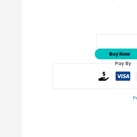
Buy Now
Pay By
P