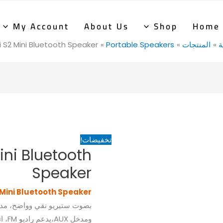
كمية
السعر
السعر
Kisonli
الأصلي
الحالي
My Account
About Us
Shop
Home
S2
هو:
هو:
ة
المنتجات
Portable Speakers
li S2 Mini Bluetooth Speaker
425EGP.
625EGP.
Mini
Bluetooth
Speaker
تخفيضات!
ini Bluetooth
Speaker
 Mini Bluetooth Speaker
ومدخ