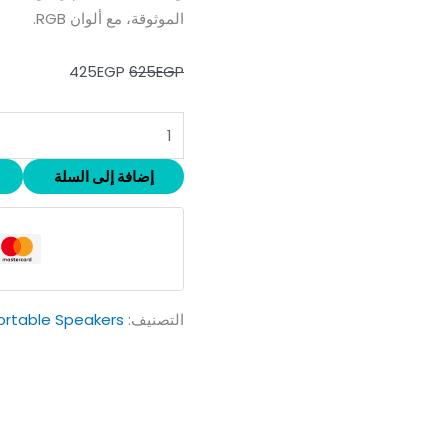
الموثوقة، مع ألوان RGB.
425
EGP
625
EGP
إضافة إلى السلة
التصنيف:
ortable Speakers