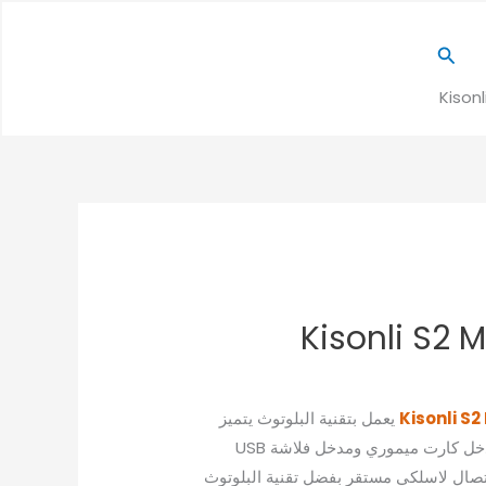
البحث
Kison
Kisonli S2 M
Kisonli S2
يعمل بتقنية البلوتوث يتميز
بصوت ستيريو نقي وواضح، مدخل كارت ميموري ومدخل فلاشة USB
ل AUX،يدعم راديو FM، اتصال لاسلكي مستقر بفضل تقنية البلوتوث