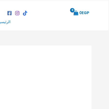
خطي
لى
0
EGP
لمحتوى
الرئيسي