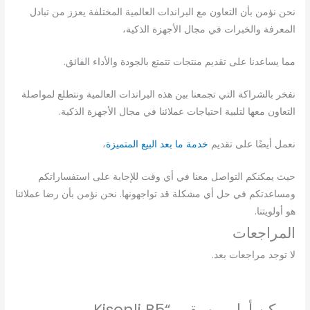
نحن نؤمن بأن التعاون مع البراندات العالمية المختلفة يعزز من تبادل
المعرفة والخبرات في مجال الأجهزة الذكية،
مما يساعدنا على تقديم منتجات تتمتع بالجودة والأداء الفائق.
نفخر بالشراكة التي تجمعنا بين هذه البراندات العالمية ونتطلع لمواصلة
التعاون معها لتلبية احتياجات عملائنا في مجال الأجهزة الذكية.
نعمل أيضًا على تقديم
خدمة ما بعد البيع المتميزة
،
حيث يمكنكم التواصل معنا في أي وقت للإجابة على استفساراتكم
ومساعدتكم في حل أي مشكلة قد تواجهونها. نحن نؤمن بأن رضا عملائنا
هو أولويتنا.
المراجعات
لا توجد مراجعات بعد.
كن أول من يقيم “Kisonli B5