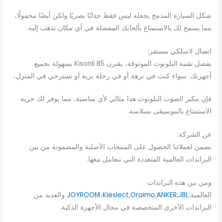
شكل السيارة المدمج يجعله ليس فقط جذابًا بصريًا ولكن أيضًا محمولًا،
مما يسمح لك بالاستمتاع بألحانك المفضلة في أي مكان تذهب إليه.
اتصال لاسلكي مستقر:
بفضل تقنية البلوتوث الموثوقة، يقترن Kisonli B5 بسهولة بجميع
أجهزتك. سواء كنت في نزهة أو في رحلة برية أو تسترخي في المنزل،
فإن مكبر الصوت البلوتوث هذا مثالي لأي مناسبة، مما يوفر لك حرية
الاستمتاع بالموسيقى بسلاسة.
عن الشركة:
نضمن لعملائنا الحصول على المنتجات الأصلية والمضمونة من بين
البراندات العالمية المتعددة التي نتعامل معها.
ومن بين هذه البراندات
العالمية:
JBL
,
ANKER
,
Oraimo
,
Kieslect
،
JOYROOM
والعديد من
البراندات الأخرى المتخصصة في مجال الأجهزة الذكية.