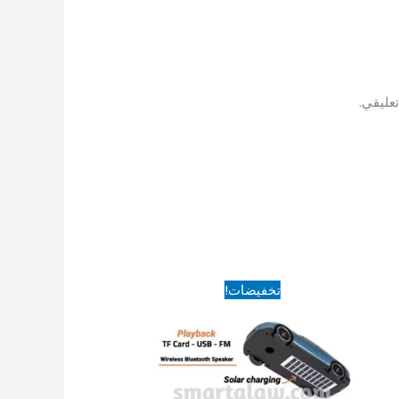
عليقي.
السعر
السعر
تخفيضات!
الأصلي
الحالي
هو:
هو:
590EGP.
990EGP.