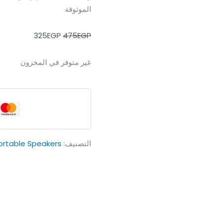
الموثوقة
325
EGP
475
EGP
غير متوفر في المخزون
التصنيف:
ortable Speakers