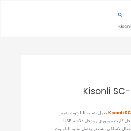
البحث
Kison
Kisonli SC
Kisonli S
يعمل بتقنية البلوتوث يتميز
بصوت ستيريو نقي وواضح، مدخل كارت ميموري ومدخل فلاشة USB
ل AUX،يدعم راديو FM، اتصال لاسلكي مستقر بفضل تقنية البلوتوث