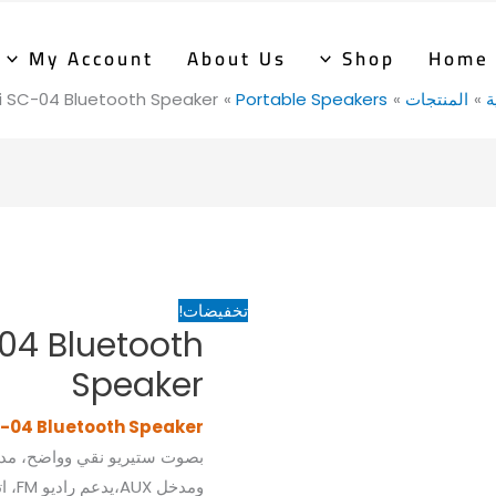
السعر
السعر
الأصلي
الحالي
My Account
About Us
Shop
Home
هو:
هو:
ة
المنتجات
Portable Speakers
li SC-04 Bluetooth Speaker
325EGP.
475EGP.
تخفيضات!
-04 Bluetooth
Speaker
C-04 Bluetooth Speaker
ومدخ