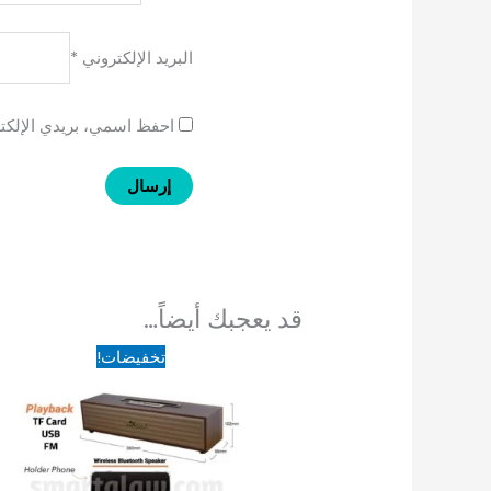
البريد الإلكتروني
*
احفظ اسمي، بريدي الإلكتر
قد يعجبك أيضاً…
السعر
السعر
تخفيضات!
الأصلي
الحالي
هو:
هو:
675EGP.
775EGP.