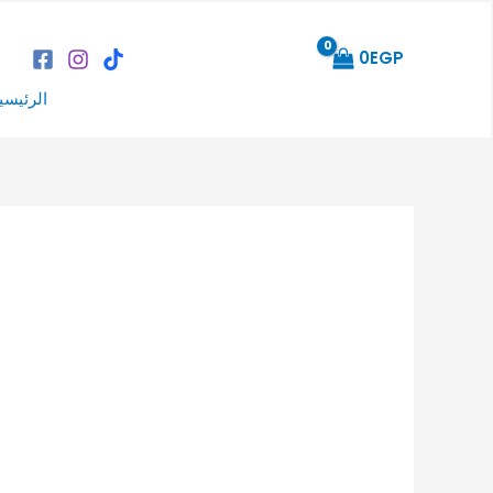
خطي
لى
0
EGP
لمحتوى
الرئيسي