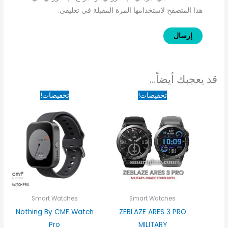
هذا المتصفح لاستخدامها المرة المقبلة في تعليقي.
قد يعجبك أيضاً…
السعر
السعر
السعر
السعر
تخفيضات!
تخفيضات!
الأصلي
الحالي
الأصلي
الحالي
هو:
هو:
هو:
هو:
599EGP.
2,999EGP.
2,050EGP.
2,800EGP.
Smart Watches
Smart Watches
Nothing By CMF Watch
ZEBLAZE ARES 3 PRO
Pro
MILITARY