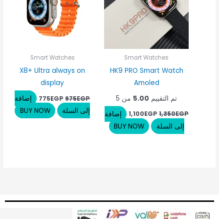
Smart Watches
Smart Watches
X8+ Ultra always on
HK9 PRO Smart Watch
display
Amoled
تم التقييم
5.00
من 5
إضافة
775
EGP
975
EGP
إلى السلة
BUY NOW
إضافة
1,100
EGP
1,350
EGP
إلى السلة
BUY NOW