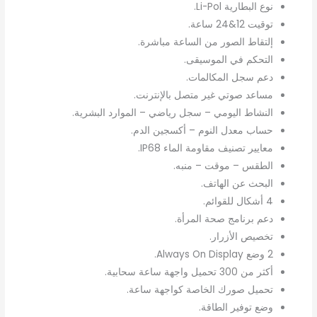
نوع البطارية Li-Pol.
توقيت 12&24 ساعة.
إلتقاط الصور من الساعة مباشرة.
التحكم في الموسيقى.
دعم سجل المكالمات.
مساعد صوتي غير متصل بالإنترنت.
النشاط اليومي – سجل رياضي – الموارد البشرية.
حساب معدل النوم – أكسجين الدم.
معايير تصنيف مقاومة الماء IP68.
الطقس – موقت – منبه.
البحث عن الهاتف.
4 أشكال للقوائم.
دعم برنامج صحة المرأة.
تخصيص الأزرار.
2 وضع Always On Display.
أكثر من 300 تحميل واجهة ساعة سحابية.
تحميل صورك الخاصة كواجهة ساعة.
وضع توفير الطاقة.