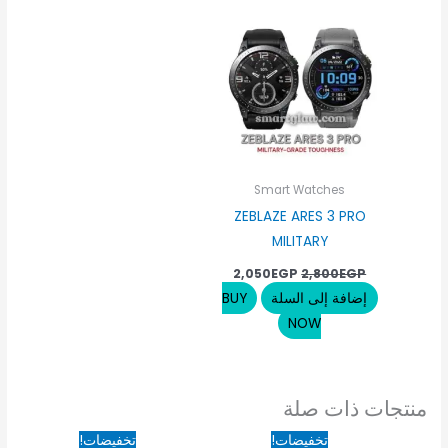
هو:
هو:
2,050EGP.
2,800EGP.
Smart Watches
ZEBLAZE ARES 3 PRO
MILITARY
2,050
EGP
2,800
EGP
إضافة إلى السلة
BUY
NOW
منتجات ذات صلة
السعر
السعر
السعر
السعر
تخفيضات!
تخفيضات!