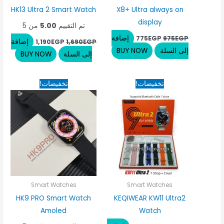
HK13 Ultra 2 Smart Watch
X8+ Ultra always on
display
تم التقييم
5.00
من 5
إضافة
775
EGP
975
EGP
إضافة
1,190
EGP
1,690
EGP
إلى السلة
BUY NOW
إلى السلة
BUY NOW
السعر
السعر
السعر
السعر
تخفيضات!
تخفيضات!
الأصلي
الحالي
الأصلي
الحالي
هو:
هو:
هو:
هو:
1,100EGP.
1,350EGP.
1,150EGP.
1,600EGP.
Smart Watches
Smart Watches
HK9 PRO Smart Watch
KEQIWEAR KW11 Ultra2
Amoled
Watch