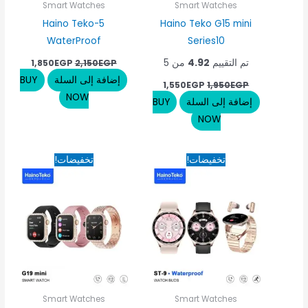
Smart Watches
Smart Watches
Haino Teko-5
Haino Teko G15 mini
WaterProof
Series10
تم التقييم
4.92
من 5
1,850
EGP
2,150
EGP
إضافة إلى السلة
BUY
1,550
EGP
1,950
EGP
NOW
إضافة إلى السلة
BUY
NOW
السعر
السعر
السعر
السعر
تخفيضات!
تخفيضات!
الأصلي
الحالي
الأصلي
الحالي
هو:
هو:
هو:
هو:
550EGP.
1,950EGP.
2,300EGP.
2,800EGP.
Smart Watches
Smart Watches