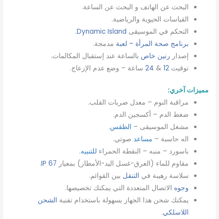
البحث عن الهاتف و البحث عن الساعة.
القياسات الحيوية والرياضية.
التحكم في الموسيقى
Dynamic Island
.
برنامج صحة المرأة –
لعبة
مدمجة.
إصدار
رنين خاص
بالساعة عند إستقبال المكالمات.
توقيت
12
&
24
ساعة – وضع عدم الإزعاج.
مميزات آخري:
مراقبة النوم – معدل ضربات القلب.
ضغط الدم – أكسجين الدم.
مشغل الموسيقى –
الطقس
.
اله حاسبة –
مساعد
صوتي.
باسورد – منبه – النقطة الحمراء
للتنبيه
.
مقاوم للماء (العرق-غسل اليد-الأمطار) بمعيار
IP 67
.
سلاسة رهيبة في
التنقل
بين القوائم.
وجوه
الاتصال المتعددة التي يمكنك تخصيصها.
يمكنك شحن هذا الجهاز بسهولة باستخدام تقنية
الشحن
اللاسلكي
.