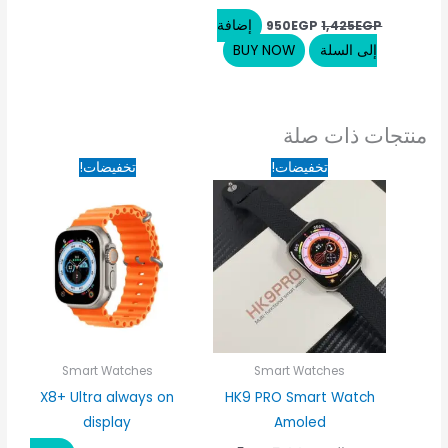
إضافة
950
EGP
1,425
EGP
إلى السلة
BUY NOW
منتجات ذات صلة
السعر
السعر
السعر
السعر
تخفيضات!
تخفيضات!
الأصلي
الحالي
الأصلي
الحالي
هو:
هو:
هو:
هو:
775EGP.
975EGP.
1,100EGP.
1,350EGP.
Smart Watches
Smart Watches
X8+ Ultra always on
HK9 PRO Smart Watch
display
Amoled