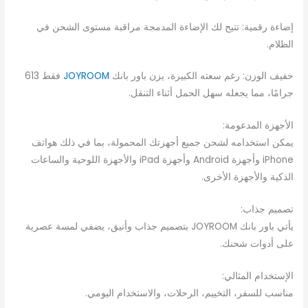
إضاءة رقمية: تتيح لك الإضاءة المدمجة مراقبة مستوى الشحن في
الظلام.
خفيف الوزن: رغم سعته الكبيرة، يزن باور بانك
JOYROOM
فقط 613
جرامًا، مما يجعله سهل الحمل أثناء التنقل.
الأجهزة المدعومة:
يمكن استخدامه لشحن جميع أجهزتك المحمولة، بما في ذلك هواتف
iPhone وأجهزة Android وأجهزة iPad والأجهزة اللوحية والساعات
الذكية والأجهزة الأخرى.
تصميم جذاب:
يأتي باور بانك JOYROOM بتصميم جذاب وأنيق، يضفي لمسة عصرية
على أدوات شحنك.
الإستخدام المثالي:
مناسب للسفر، التخييم، الرحلات، والاستخدام اليومي.