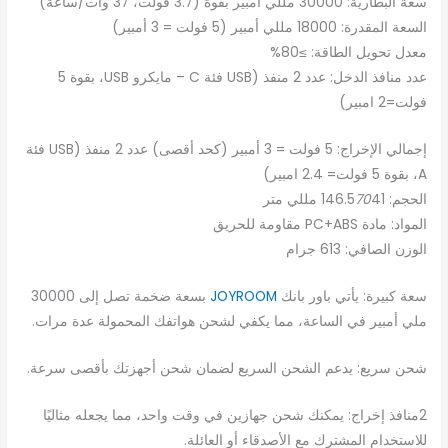
سعة البطارية: 30000 مللي أمبير بقوة (3.7 فولت، 37 وات/ساعة)
السعة المقدرة: 18000 مللي أمبير (5 فولت = 3 أمبير)
معدل تحويل الطاقة: ≥80%
عدد منافذ الدخل: عدد 2 منفذ (USB فئة C – مايكرو USB، بقوة 5
فولت=2 امبير)
إجمالي الإخراج: 5 فولت = 3 أمبير (كحد أقصى) عدد 2 منفذ (USB فئة
A، بقوة 5 فولت= 2.4 امبير)
الحجم: 146.5
41 مللي متر
70
المواد: مادة PC+ABS مقاومة للحريق
الوزن الصافي: 613 جرام
سعة كبيرة: يأتي باور بانك
JOYROOM
بسعة ضخمة تصل إلى 30000
ملي أمبير في الساعة، مما يكفي لشحن هواتفك المحمولة عدة مرات.
شحن سريع: يدعم الشحن السريع لضمان شحن أجهزتك بأقصى سرعة.
2منافذ إخراج: يمكنك شحن جهازين في وقت واحد، مما يجعله مثاليًا
للاستخدام المشترك مع الأصدقاء أو العائلة.