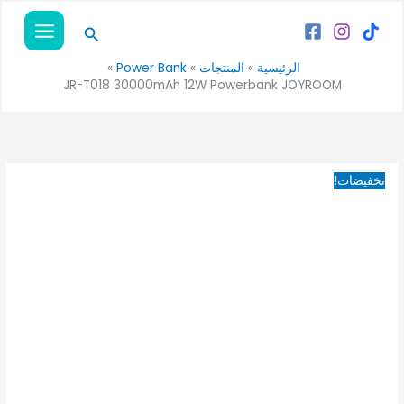
خطي
كمية
السعر
السعر
البحث
لى
JR-
الأصلي
الحالي
لمحتوى
T018
هو:
هو:
الرئيسية
المنتجات
Power Bank
1,175EGP.
1,550EGP.
30000mAh
JR-T018 30000mAh 12W Powerbank JOYROOM
12W
Powerbank
JOYROOM
تخفيضات!