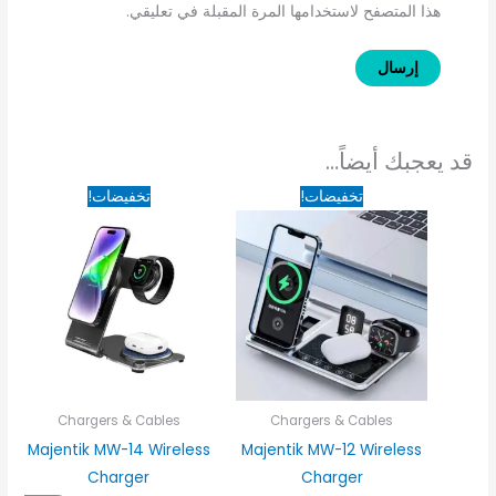
هذا المتصفح لاستخدامها المرة المقبلة في تعليقي.
قد يعجبك أيضاً…
السعر
السعر
السعر
السعر
تخفيضات!
تخفيضات!
الأصلي
الحالي
الأصلي
الحالي
هو:
هو:
هو:
هو:
1,315EGP.
1,750EGP.
1,680EGP.
2,450EGP.
Chargers & Cables
Chargers & Cables
Majentik MW-14 Wireless
Majentik MW-12 Wireless
Charger
Charger