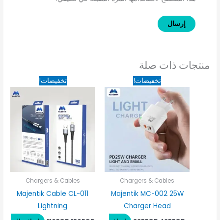
منتجات ذات صلة
السعر
السعر
السعر
السعر
تخفيضات!
تخفيضات!
الأصلي
الحالي
الأصلي
الحالي
هو:
هو:
هو:
هو:
110EGP.
150EGP.
325EGP.
425EGP.
Chargers & Cables
Chargers & Cables
Majentik Cable CL-011
Majentik MC-002 25W
Lightning
Charger Head