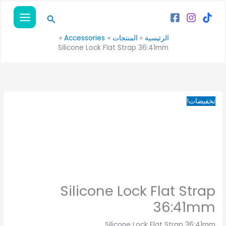
خطي
كمية
السعر
السعر
البحث
لى
Silicone
الأصلي
الحالي
لمحتوى
Lock
هو:
هو:
الرئيسية
المنتجات
Accessories
90EGP.
140EGP.
Flat
Silicone Lock Flat Strap 36:41mm
Strap
36:41mm
تخفيضات!
Silicone Lock Flat Strap
36:41mm
Silicone Lock Flat Strap 36:41mm