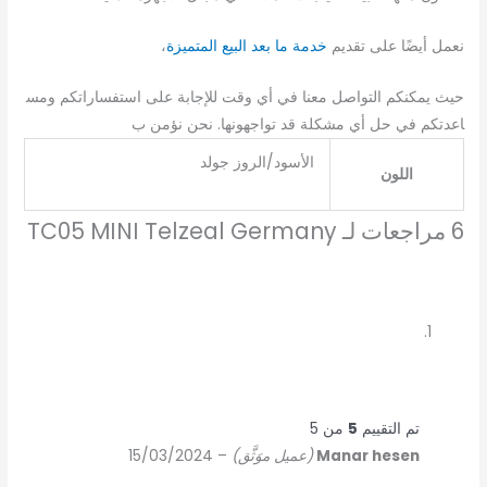
نعمل
أيضًا
على
تقديم
خدمة ما بعد البيع المتميزة
،
حيث
يمكنكم
التواصل
معنا
في
أي
وقت
للإجابة
على
استفساراتكم
ومس
اعدتكم
في
حل
أي
مشكلة
قد
تواجهونها
.
نحن
نؤمن
ب
الأسود/الروز جولد
اللون
6 مراجعات لـ
TC05 MINI Telzeal Germany
تم التقييم
5
من 5
Manar hesen
(عميل موَثَّق)
–
15/03/2024