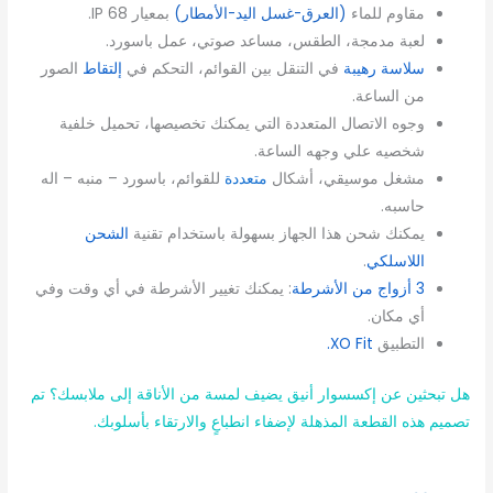
مقاوم للماء
(العرق-غسل اليد-الأمطار)
بمعيار IP 68.
لعبة مدمجة، الطقس، مساعد صوتي، عمل باسورد.
سلاسة رهيبة
في التنقل بين القوائم، التحكم في
إلتقاط
الصور
من الساعة.
وجوه الاتصال المتعددة التي يمكنك تخصيصها، تحميل خلفية
شخصيه علي وجهه الساعة.
مشغل موسيقي، أشكال
متعددة
للقوائم، باسورد – منبه – اله
حاسبه.
يمكنك شحن هذا الجهاز بسهولة باستخدام تقنية
الشحن
اللاسلكي
.
3 أزواج من الأشرطة
: يمكنك تغيير الأشرطة في أي وقت وفي
أي مكان.
التطبيق
XO Fit.
هل تبحثين عن إكسسوار أنيق يضيف لمسة من الأناقة إلى ملابسك؟ تم
تصميم هذه القطعة المذهلة لإضفاء انطباعٍ والارتقاء بأسلوبك.