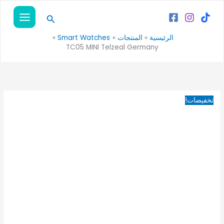
خطي
السعر
السعر
البحث
لى
الأصلي
الحالي
لمحتوى
هو:
هو:
الرئيسية
المنتجات
Smart Watches
990EGP.
1,250EGP.
TC05 MINI Telzeal Germany
تخفيضات!