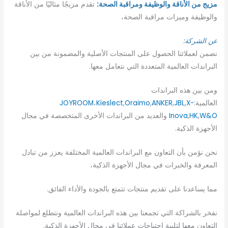
مزيج من الأناقة والوظيفة ومراقبة الصحة:
​​تقدم مزيجًا مثاليًا من الأناقة
والوظيفة وميزات مراقبة الصحة،
عن الشركة:
نضمن لعملائنا الحصول على المنتجات الأصلية والمضمونة من بين
البراندات العالمية المتعددة التي نتعامل معها.
ومن بين هذه البراندات
العالمية:
X-
,
JBL
,
ANKER
,
Oraimo
,
Kieslect
،
JOYROOM
W&O
,
HK
,
Inova
والعديد من البراندات الأخرى المتخصصة في مجال
الأجهزة الذكية.
نحن نؤمن بأن التعاون مع البراندات العالمية المختلفة يعزز من تبادل
المعرفة والخبرات في مجال الأجهزة الذكية،
مما يساعدنا على تقديم منتجات تتمتع بالجودة والأداء الفائق.
نفخر بالشراكة التي تجمعنا بين هذه البراندات العالمية ونتطلع لمواصلة
التعاون معها لتلبية احتياجات عملائنا في مجال الأجهزة الذكية.