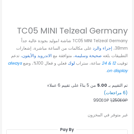
TC05 MINI Telzeal Germany
TC05 MINI Telzeal Germany شاشة اموليد بجودة عالية جداً
38mm،
إجراء والرد
على مكالمات من الساعة مباشرة، إشعارات
التطبيقات بلغه
صحيحة وسليمة،
متوافقة مع
الاندرويد والأيفون،
تدعم
توقيت
12 & 24
ساعة، ستراب
لوك
فعلي و فعال 100%، وضع
always
.
on display
تم التقييم بـ
5.00
من 5 بناءً على تقييم
6
عملاء
(
6
مراجعات)
990
EGP
1,250
EGP
غير متوفر في المخزون
Pay By