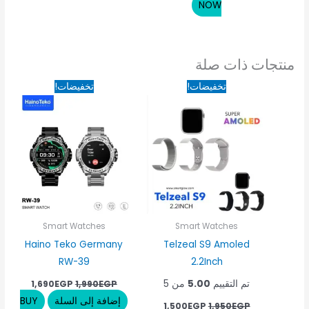
NOW
منتجات ذات صلة
السعر
السعر
السعر
السعر
تخفيضات!
تخفيضات!
الأصلي
الحالي
الأصلي
الحالي
هو:
هو:
هو:
هو:
690EGP.
1,990EGP.
1,500EGP.
1,950EGP.
Smart Watches
Smart Watches
Haino Teko Germany
Telzeal S9 Amoled
RW-39
2.2Inch
تم التقييم
5.00
من 5
1,690
EGP
1,990
EGP
إضافة إلى السلة
BUY
1,500
EGP
1,950
EGP