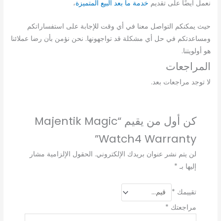
نعمل
أيضًا
على
تقديم
خدمة ما بعد البيع المتميزة
،
حيث
يمكنكم
التواصل
معنا
في
أي
وقت
للإجابة
على
استفساراتكم
ومساعدتكم
في
حل
أي
مشكلة
قد
تواجهونها
.
نحن
نؤمن
بأن
رضا
عملائنا
هو
أولويتنا
.
المراجعات
لا توجد مراجعات بعد.
كن أول من يقيم “Majentik Magic
Watch4 Warranty”
لن يتم نشر عنوان بريدك الإلكتروني.
الحقول الإلزامية مشار
إليها بـ
*
تقييمك
*
مراجعتك
*