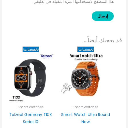
هذا المتصفح لاستخدامها المرة المقبلة في تعليقي.
قد يعجبك أيضاً…
السعر
السعر
السعر
السعر
تخفيضات!
تخفيضات!
الأصلي
الحالي
الأصلي
الحالي
هو:
هو:
هو:
هو:
250EGP.
1,500EGP.
1,490EGP.
1,850EGP.
Smart Watches
Smart Watches
Telzeal Germany T10X
Smart Watch Ultra Round
Series10
New