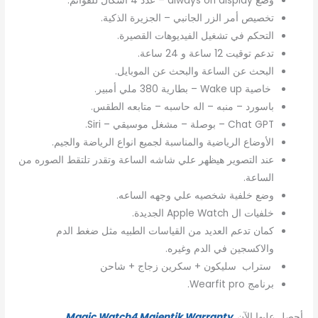
وضع always on display – عدد 4 أشكال للقوائم.
تخصيص أمر الزر الجانبي – الجزيرة الذكية.
التحكم في تشغيل الفيديوهات القصيرة.
تدعم توقيت 12 ساعة و 24 ساعة.
البحث عن الساعة والبحث عن الموبايل.
خاصية Wake up – بطارية 380 ملي أمبير.
باسورد – منبه – اله حاسبه – متابعه الطقس.
Chat GPT – بوصلة – مشغل موسيقي – Siri.
الأوضاع الرياضية والمناسبة لجميع انواع الرياضة والجيم.
عند التصوير هيظهر علي شاشه الساعة وتقدر تلتقط الصوره من
الساعة.
وضع خلفية شخصيه علي وجهه الساعه.
خلفيات ال Apple Watch الجديدة.
كمان تدعم العديد من القياسات الطبيه مثل ضغط الدم
والاكسجين في الدم وغيره.
ستراب سليكون + سكرين زجاج + شاحن
برنامج Wearfit pro.
أحصل عليها الآن
Magic Watch4 Majentik Warranty