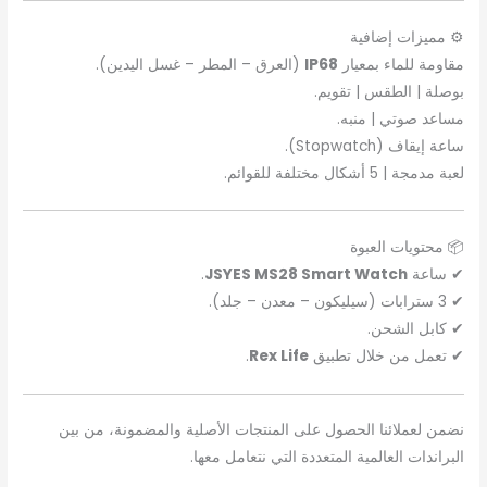
⚙️ مميزات إضافية
مقاومة للماء بمعيار
IP68
(العرق – المطر – غسل اليدين).
بوصلة | الطقس | تقويم.
مساعد صوتي | منبه.
ساعة إيقاف (Stopwatch).
لعبة مدمجة | 5 أشكال مختلفة للقوائم.
📦 محتويات العبوة
✔ ساعة
JSYES MS28 Smart Watch
.
✔ 3 سترابات (سيليكون – معدن – جلد).
✔ كابل الشحن.
✔ تعمل من خلال تطبيق
Rex Life
.
نضمن لعملائنا الحصول على المنتجات الأصلية والمضمونة، من بين
البراندات العالمية المتعددة التي نتعامل معها.