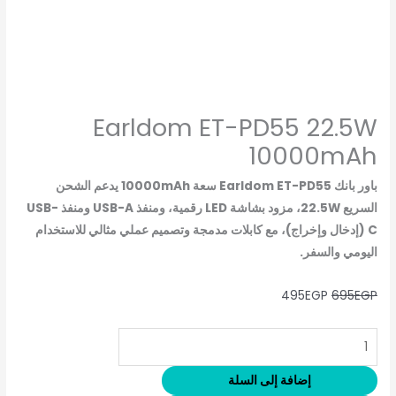
Earldom ET-PD55 22.5W
10000mAh
باور بانك Earldom ET-PD55 سعة 10000mAh يدعم الشحن
السريع 22.5W، مزود بشاشة LED رقمية، ومنفذ USB-A ومنفذ USB-
C (إدخال وإخراج)، مع كابلات مدمجة وتصميم عملي مثالي للاستخدام
اليومي والسفر.
495
EGP
695
EGP
إضافة إلى السلة