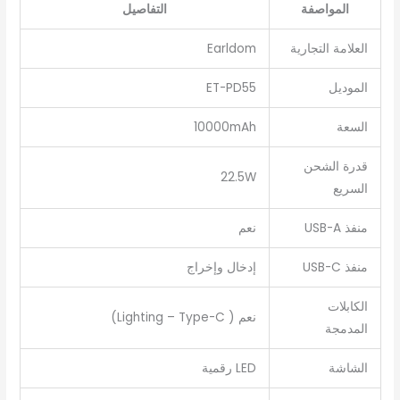
المواصفة
التفاصيل
العلامة التجارية
Earldom
الموديل
ET-PD55
السعة
10000mAh
قدرة الشحن
22.5W
السريع
منفذ USB-A
نعم
منفذ USB-C
إدخال وإخراج
الكابلات
نعم ( Lighting – Type-C)
المدمجة
الشاشة
LED رقمية