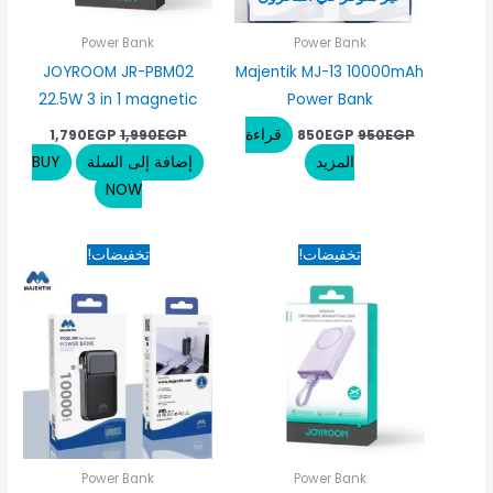
Power Bank
Power Bank
JOYROOM JR-PBM02
Majentik MJ-13 10000mAh
22.5W 3 in 1 magnetic
Power Bank
قراءة
1,790
EGP
1,990
EGP
850
EGP
950
EGP
المزيد
إضافة إلى السلة
BUY
NOW
السعر
السعر
السعر
السعر
تخفيضات!
تخفيضات!
الأصلي
الحالي
الأصلي
الحالي
هو:
هو:
هو:
هو:
975EGP.
1,450EGP.
1,450EGP.
1,750EGP.
Power Bank
Power Bank