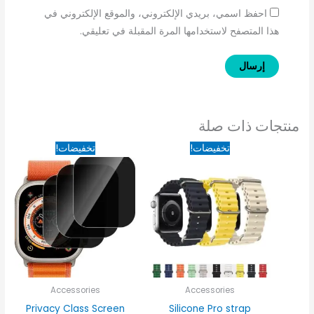
احفظ اسمي، بريدي الإلكتروني، والموقع الإلكتروني في
هذا المتصفح لاستخدامها المرة المقبلة في تعليقي.
منتجات ذات صلة
السعر
السعر
السعر
السعر
تخفيضات!
تخفيضات!
الأصلي
الحالي
الأصلي
الحالي
هو:
هو:
هو:
هو:
100EGP.
125EGP.
80EGP.
100EGP.
Accessories
Accessories
Privacy Class Screen
Silicone Pro strap