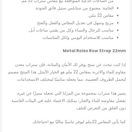
من الساعات الذكية المتوافقة مع مقاس ستراب 22 مم.
الخامة: مصنوع من ستانلس ستيل فائق الجودة.
مقاس 22 ملي.
مريح وسهل في تعديل المقاس والقفل والفتح.
مناسب للرجال والنساء وكل من يقتني ساعات أبل.
مناسب للاستخدام اليومي ولكل المناسبات.
Metal Rolex Row Strap 22mm
إذا كنت تبحث عن منتج يوفر لك الأمان والمتانة، فإن ستراب معدن
مقاوم للماء والاتربة بمقاس 22 ملم هو الخيار الأمثل. هذا المنتج مصمم
لتحمل الظروف العصيبة، مما يجعله مناسبًا لمختلف الاستخدامات.
يتميز هذا ستراب بمجموعة من المزايا التي تجعله مميزًا عن غيره.
بفضل مقاومته للماء والغبار، يمكنك الاعتماد عليه في البيئات القاسية
دون القلق من التعرض للتلف.
كما يأتي المقاس 22ملم ليوفر تناسبًا مثاليًا مع احتياجاتك.