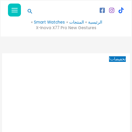
خطي
كمية
السعر
السعر
البحث
لى
X-
الأصلي
الحالي
لمحتوى
Inova
هو:
هو:
الرئيسية
المنتجات
Smart Watches
890EGP.
1,190EGP.
X77
X-Inova X77 Pro New Gestures
Pro
New
Gestures
تخفيضات!