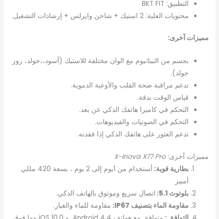
التطبيق: BKT FIT
محتويات العلبة: 2 استيك + شاحن وايرلس + إرشادات التشغيل.
مميزات آخرى:
بجسم من التيتانيوم مع الوان مختلفة للاستيك (أسود،،جولد، روز
جولد).
تدعم مراقبة صحة القلب والأوعية الدموية.
قياس الوقت بدقة.
التحكم في كاميرا هاتفك الذكي عن بعد.
التحكم في الصوتيات والفيديوهات.
تدعم العثور على هاتفك الذكي إذا فقدته.
مميزات آخرى:
X-Inova X77 Pro
بطارية قوية:
أستخدام من 1يوم إلى 2 يوم ، بسعة 420 مللي
أمبير
بلوتوث 5.1:
اتصال سريع وموثوق بالهاتف الذكي.
مقاومة الماء بتصنيف IP67:
مقاومة للماء والغبار.
التوافق :
متوافق مع هواتف Android 4.4 و iOS 10.0 وما فوق.