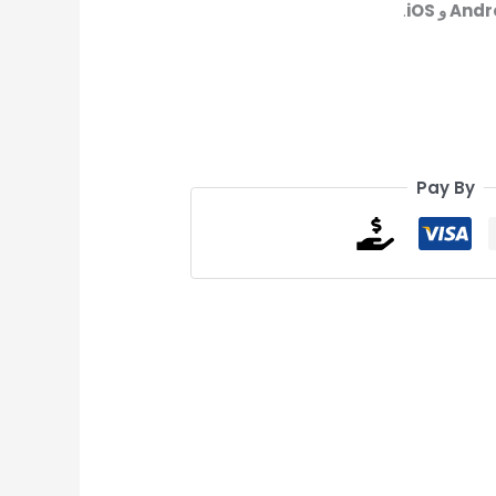
An و iOS
.
Pay By