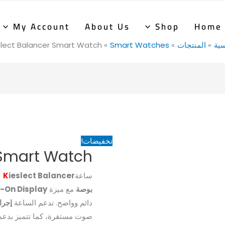
السعر
السعر
الأصلي
الحالي
My Account
About Us
Shop
Home
هو:
هو:
سية
المنتجات
Smart Watches
slect Balancer Smart Watch
490EGP.
2,890EGP.
تخفيضات!
 Smart Watch
ساعة
ieslect Balancer
K
ا
بوصة
مع ميزة
-On Display
دائم وواضح. تدعم الساعة
إجرا
صوت مستقرة، كما تتميز بدع