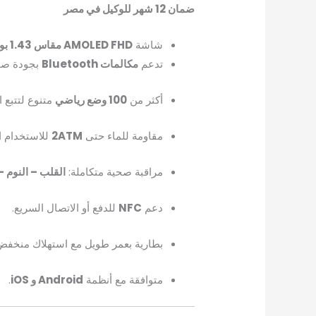
ضمان 12 شهر للوكيل في مصر
شاشة
AMOLED FHD مقاس 1.43 بوصة
تدعم
مكالمات Bluetooth
بجودة صو
أكثر من
100 وضع رياضي
متنوع لتتبع ا
مقاومة للماء حتى
2ATM
للاستخدام ا
مراقبة صحية متكاملة:
القلب – النوم 
دعم
NFC
للدفع أو الاتصال السريع.
بطارية بعمر طويل مع استهلاك منخفض
متوافقة مع أنظمة
Android و iOS
.