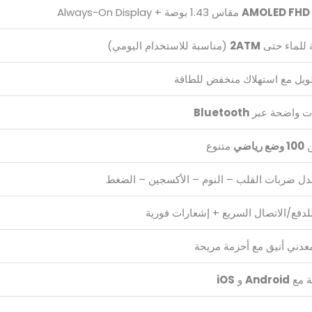
AMOLED FHD
مقاس 1.43 بوصة + Always-On Display
 للماء حتى
2ATM
(مناسبة للاستخدام اليومي)
يل مع استهلاك منخفض للطاقة
ت واضحة عبر
Bluetooth
ن
100 وضع رياضي
متنوع
عدل ضربات القلب – النوم – الأكسجين – الضغط
دفع/الاتصال السريع + إشعارات فورية
عدني أنيق مع أحزمة مريحة
ة مع
Android
و
iOS