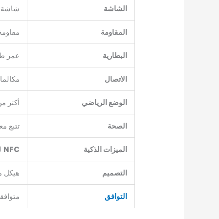
الشاشة
شاشة
المقاومة
مقاومة
البطارية
عمر طو
الاتصال
مكالما
الوضع الرياضي
أكثر م
الصحة
تتبع م
الميزات الذكية
NFC
لل
التصميم
هيكل م
التوافق
متوافق