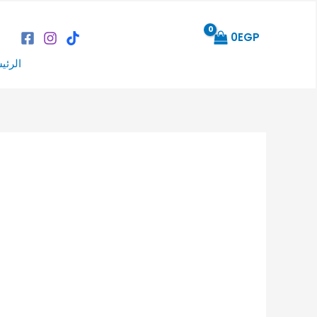
خطي
لى
0
EGP
لمحتوى
الرئي