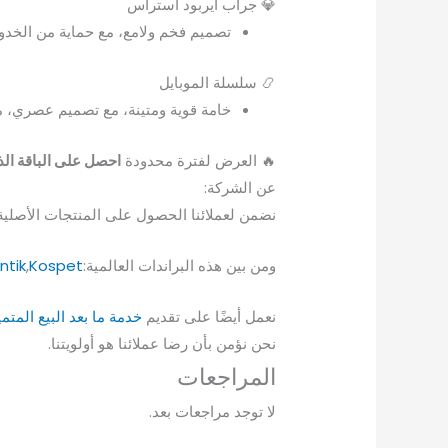
💎 جراب ايربود استراس
تصميم فخم ولامع، مع حماية من الخد
📿 سلسلة الموبايل
خامة قوية ومتينة، مع تصميم عصري، مر
🔥 العرض لفترة محدودة
احصل على الباقة الذ
عن الشركة:
نضمن لعملائنا الحصول على المنتجات الأصلية و
ومن بين هذه البراندات العالمية:
Kospet
,
ntik
نعمل أيضًا على تقديم
خدمة ما بعد البيع المتم
نحن نؤمن بأن رضا عملائنا هو أولويتنا.
المراجعات
لا توجد مراجعات بعد.