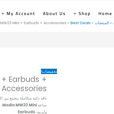
كمية
السعر
السعر
Modio
الأصلي
الحالي
My Account
About Us
Shop
Home
MW23
هو:
هو:
المنتجات
Best Deals
MW23 Mini + Earbuds + Accessories
,400EGP.
1,750EGP.
Mini
+
Earbuds
+
Accessories
تخفيضات!
 + Earbuds +
Accessories
باقة ذكية متكاملة بتجمع بين الأ
ساعة
Modio MW23 Mini
،
وايربود
Earbuds