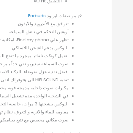
التطبيق XO Fit .
🎶 مواصفات ايربود
Earbuds
تتوافق مع الأندرويد والأيفون.
أوبشن التحكم في تاتش السماعة.
تظهر علي Find my phone، امكانيه تغيير الاسم
البوكس يدعم الشحن اللاسلكي.
بتعمل كونكت تلقائيا بمجرد ما تفتح ا
صوت السماعه ستيريو نقي جداً ببيز جب
افضل تقنيه عزل ضوضاء بالذكاء الاصطناعى
تقنية HIFI SOUND الى هتوفرلك انقى جوده صوت على الاطلاق .
مكبرات صوت داخليه مدمجه قويه مخصصه لايصال 
في الشحنه الواحده مدة تشغيل السماعات من 3 : 5 ساعات (اغاني و مكالمات) بشكل متو
البوكس بيشحنها 3 مرات، خاصية التحدث مع Siri.
مقاومة للماء والاتربة والتعرق، نظام
صوت مكاني مخصص مع تتبع ديناميكي 