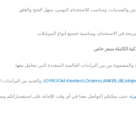
وش والصدمات، ومناسب للاستخدام اليومي، سهل الفتح والغلق
يحة في الاستخدام، ومناسبة لجميع أنواع الموبايلات
كية الكاملة بسعر خاص
المضمونة من بين البراندات العالمية المتعددة التي نتعامل معها.
Maje
,
JBL
,
ANKER
,
Oraimo
,
Kieslect
،
JOYROOM
والعديد من البراندات 
يزة
،
حيث يمكنكم التواصل معنا في أي وقت للإجابة على استفساراتكم ومس