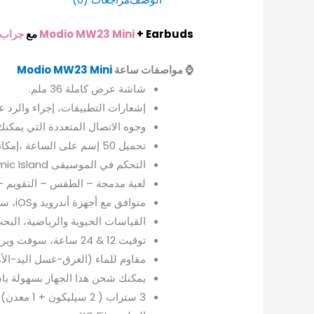
+ Earbuds مع
Modio MW23 Mini
جراب ا
⌚ مواصفات ساعة
Modio MW23 Mini
شاشة عرض كاملة 36 ملم.
إشعارات التطبيقات، إجراء والرد ع
وجوه الاتصال المتعددة التي يمكن
تحميل 50 إسم على الساعة ،إمكانية إلتقاط الصور من الساعة
التحكم في الموسيقى Dynamic Island.
لعبة مدمجة – الطقس – التقويم – 
متوافق مع أجهزة أندرويد وiOS، ستراب لوك فعلي و فعال 100%.
القياسات الحيوية والرياضية، الب
توقيت 12 & 24 ساعة، سوفت وير سريع جدا – 6 أشكال للقوائم.
مقاوم للماء (العرق-غسل اليد-الأمطار)
يمكنك شحن هذا الجهاز بسهولة باس
3 ستراب ( 2 سيليكون + 1 معدن)