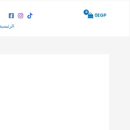
خطي
لى
0
EGP
لمحتوى
الرئيسية