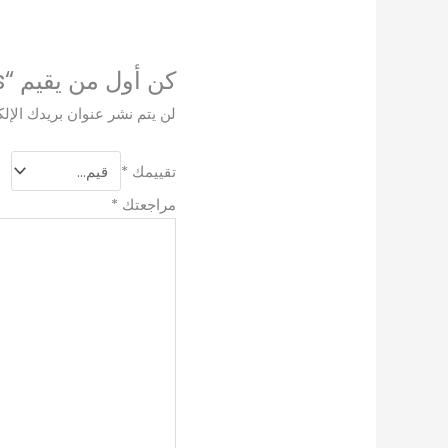
كن أول من يقيم “Modio MW23 Mini + Earbuds + Accessories”
لن يتم نشر عنوان بريدك الإلك
تقييمك
*
مراجعتك
*