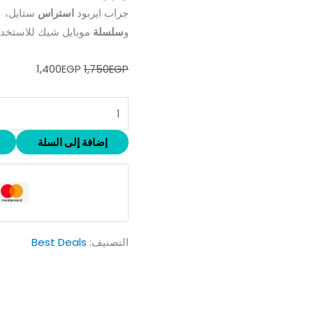
جراب ايربود
استراس
ستايل،
و
سلسلة
موبايل شيك للاستخدا
1,400
EGP
1,750
EGP
إضافة إلى السلة
التصنيف:
Best Deals