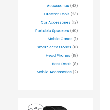
Accessories
(43)
Creator Tools
(23)
Car Accessories
(12)
Portable Speakers
(40)
Mobile Cases
(1)
Smart Accessories
(11)
Head Phones
(18)
Best Deals
(8)
Mobile Accessories
(2)
ا
ا
م
سعر العرض