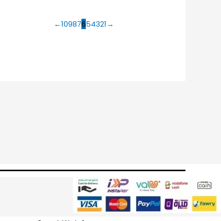
←
10
9
8
7
6
5
4
3
2
1
→